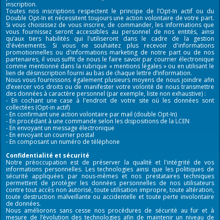
inscription.
Toutes nos inscriptions respectent le principe de l’Opt-In actif ou du
Double Opt-In et nécessitent toujours une action volontaire de votre part.
Si vous choisissez de vous inscrire, de commander, les informations que
vous fournissez seront accessibles au personnel de nos entités, ainsi
qu’aux tiers habilités qui l'utiliseront dans le cadre de la gestion
d'événements. Si vous ne souhaitez plus recevoir d'informations
promotionnelles ou d'informations marketing de notre part ou de nos
partenaires, il vous suffit de nous le faire savoir par courrier électronique
comme mentionné dans la rubrique « mentions légales » ou en utilisant le
lien de désinscription fourni au bas de chaque lettre d’information.
Nous vous fournissons également plusieurs moyens de nous joindre afin
d’exercer vos droits ou de manifester votre volonté de nous transmettre
des données à caractère personnel (par exemple, liste non exhaustive) :
- En cochant une case à l'endroit de votre site où les données sont
collectées (Opt-in actif)
- En confirmant une action volontaire par mail (double Opt-In)
- En procédant à une commande selon les dispositions de la LCEN
- En envoyant un message électronique
- En envoyant un courrier postal
- En composant un numéro de téléphone
Confidentialité et sécurité
Notre préoccupation est de préserver la qualité et l'intégrité de vos
informations personnelles. Les technologies ainsi que les politiques de
sécurité appliquées par nous-mêmes et nos prestataires techniques
permettent de protéger les données personnelles de nos utilisateurs
contre tout accès non autorisé, toute utilisation impropre, toute altération,
toute destruction malveillante ou accidentelle et toute perte involontaire
de données.
Nous améliorons sans cesse nos procédures de sécurité au fur et à
mesure de l’évolution des technologies afin de maintenir un niveau de