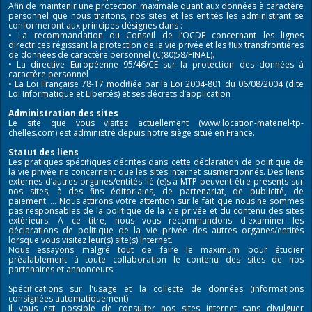
Afin de maintenir une protection maximale quant aux données à caractère
personnel que nous traitons, nos sites et les entités les administrant se
conformeront aux principes désignés dans :
• La recommandation du Conseil de l’OCDE concernant les lignes
directrices régissant la protection de la vie privée et les flux transfrontières
de données de caractère personnel (C(80)58/FINAL).
• La directive Européenne 95/46/CE sur la protection des données à
caractère personnel
• La Loi Française 78-17 modifiée par la Loi 2004-801 du 06/08/2004 (dite
Loi Informatique et Libertés) et ses décrets d’application
Administration des sites
Le site que vous visitez actuellement (www.location-materiel-tp-
chelles.com) est administré depuis notre siège situé en France.
Statut des liens
Les pratiques spécifiques décrites dans cette déclaration de politique de
la vie privée ne concernent que les sites Internet susmentionnés. Des liens
externes d’autres organes/entités lié (e)s à MTP peuvent être présents sur
nos sites, à des fins éditoriales, de partenariat, de publicité, de
paiement….. Nous attirons votre attention sur le fait que nous ne sommes
pas responsables de la politique de la vie privée et du contenu des sites
extérieurs. A ce titre, nous vous recommandons d'examiner les
déclarations de politique de la vie privée des autres organes/entités
lorsque vous visitez leur(s) site(s) Internet.
Nous essayons malgré tout de faire le maximum pour étudier
préalablement à toute collaboration le contenu des sites de nos
partenaires et annonceurs.
Spécifications sur l'usage et la collecte de données (informations
consignées automatiquement)
Il vous est possible de consulter nos sites internet sans divulguer