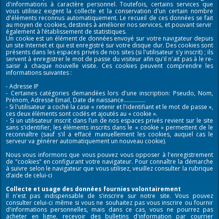
d'informations à caractère personnel. Toutefois, certains services que
vous utilisez exigent la collecte et la conservation d'un certain nombre
d'éléments reconnus automatiquement. Le recueil de ces données se fait
au moyen de cookies, destinés à améliorer nos services, et pouvant servir
également à l’établissement de statistiques.
Un cookie est un élément de données envoyé sur votre navigateur depuis
un site Internet et qui est enregistré sur votre disque dur. Des cookies sont
présents dans les espaces privés de nos sites (si l'utilisateur s'y inscrit) ; ils
servent à enregistrer le mot de passe du visiteur afin qu'il n'ait pas à le re-
saisir à chaque nouvelle visite. Ces cookies peuvent comprendre les
informations suivantes :
- Adresse IP
- Certaines catégories demandées lors d'une inscription: Pseudo, Nom,
Prénom, Adresse Email, Date de naissance...............
- Si l'utilisateur a coché la case « retenir et l'identifiant et le mot de passe »,
ces deux éléments sont codés et ajoutés au « cookie ».
- Si un utilisateur inscrit dans l’un de nos espaces privés revient sur le site
sans s'identifier, les éléments inscrits dans le « cookie » permettent de le
reconnaître (sauf s'il a effacé manuellement les cookies, auquel cas le
serveur va générer automatiquement un nouveau cookie).
Nous vous informons que vous pouvez vous opposer à l'enregistrement
de "cookies" en configurant votre navigateur. Pour connaître la démarche
à suivre selon le navigateur que vous utilisez, veuillez consulter la rubrique
d’aide de celui-ci
Collecte et usage des données fournies volontairement
Il n'est pas indispensable de s'inscrire sur notre site. Vous pouvez
consulter celui-ci même si vous ne souhaitez pas vous inscrire ou fournir
d'informations personnelles, mais dans ce cas, vous ne pourrez pas
acheter en ligne, recevoir des bulletins d'information par courrier